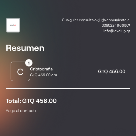
Cualquier consulta o duda comunícate a:
0050224966507
info@levelup.gt
Resumen
1
C
Criptografia
GTQ 456.00
GTQ 456.00 c/u
Total: GTQ 456.00
Pago al contado