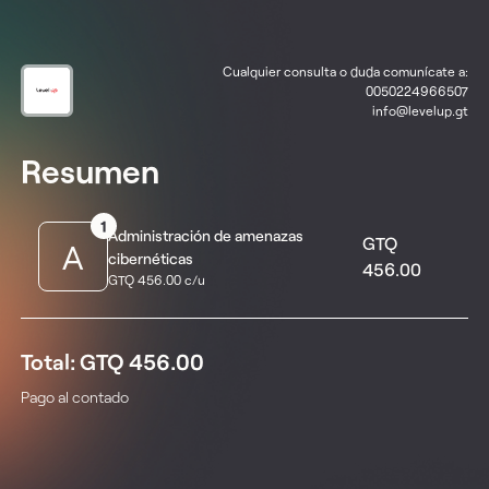
Cualquier consulta o duda comunícate a:
0050224966507
info@levelup.gt
Resumen
1
Administración de amenazas
GTQ
A
cibernéticas
456.00
GTQ 456.00 c/u
Total: GTQ 456.00
Pago al contado