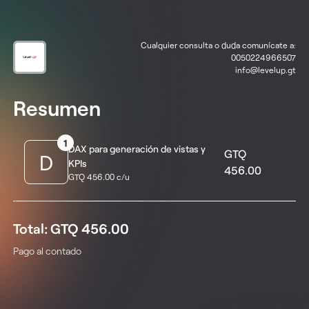
Cualquier consulta o duda comunícate a:
0050224966507
info@levelup.gt
Resumen
1
DAX para generación de vistas y
GTQ
D
KPIs
456.00
GTQ 456.00 c/u
Total: GTQ 456.00
Pago al contado