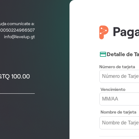
duda comunícate a:
0050224966507
info@levelup.gt
Detalle de Ta
Número de tarjeta
GTQ 100.00
Vencimiento
Nombre de tarjeta