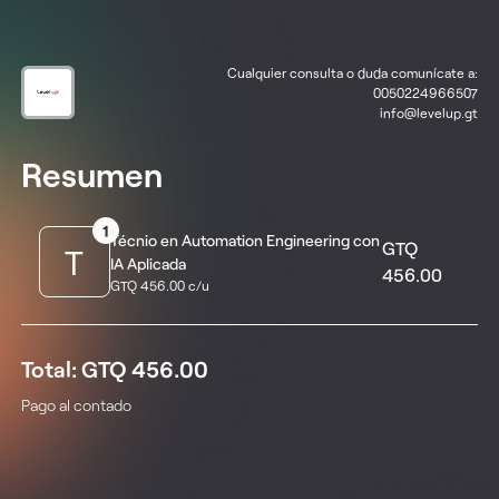
Cualquier consulta o duda comunícate a:
0050224966507
info@levelup.gt
Resumen
1
Técnio en Automation Engineering con
GTQ
T
IA Aplicada
456.00
GTQ 456.00 c/u
Total: GTQ 456.00
Pago al contado