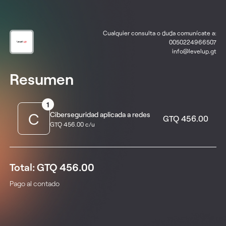
Cualquier consulta o duda comunícate a:
0050224966507
info@levelup.gt
Resumen
1
C
Ciberseguridad aplicada a redes
GTQ 456.00
GTQ 456.00 c/u
Total: GTQ 456.00
Pago al contado